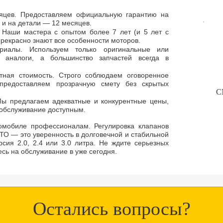
сяцев. Предоставляем официальную гарантию на
 и на детали — 12 месяцев.
 Наши мастера с опытом более 7 лет (и 5 лет с
рекрасно знают все особенности моторов.
ериалы. Используем только оригинальные или
 аналоги, а большинство запчастей всегда в
тная стоимость. Строго соблюдаем оговоренное
предоставляем прозрачную смету без скрытых
С
 Мы предлагаем адекватные и конкурентные цены,
 обслуживание доступным.
томобиле профессионалам. Регулировка клапанов
СТО — это уверенность в долговечной и стабильной
рсия 2.0, 2.4 или 3.0 литра. Не ждите серьезных
есь на обслуживание в уже сегодня.
Остались вопросы?