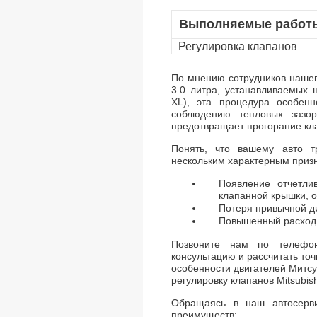
Выполняемые работ
Регулировка клапанов
По мнению сотрудников нашего
3.0 литра, устанавливаемых 
XL), эта процедура особенн
соблюдению тепловых зазо
предотвращает прогорание кл
Понять, что вашему авто т
нескольким характерным приз
Появление отчетли
клапанной крышки, о
Потеря привычной д
Повышенный расход 
Позвоните нам по телефон
консультацию и рассчитать то
особенности двигателей Митсу
регулировку клапанов Mitsubish
Обращаясь в наш автосерви
преимуществ: