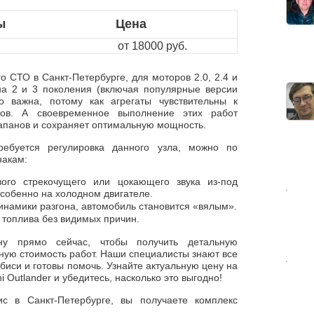
ы
Цена
от 18000 руб.
 СТО в Санкт-Петербурге, для моторов 2.0, 2.4 и
на 2 и 3 поколения (включая популярные версии
о важна, потому как агрегаты чувствительны к
ров. А своевременное выполнение этих работ
апанов и сохраняет оптимальную мощность.
ребуется регулировка данного узла, можно по
накам:
вого стрекочущего или цокающего звука из-под
собенно на холодном двигателе.
инамики разгона, автомобиль становится «вялым».
топлива без видимых причин.
у прямо сейчас, чтобы получить детальную
чную стоимость работ. Наши специалисты знают все
биси и готовы помочь. Узнайте актуальную цену на
i Outlander и убедитесь, насколько это выгодно!
с в Санкт-Петербурге, вы получаете комплекс