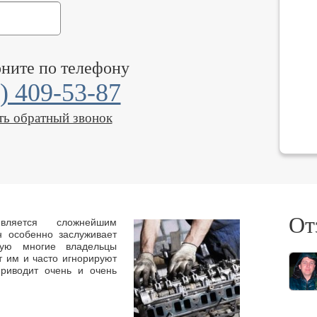
оните по телефону
) 409-53-87
ть обратный звонок
От
является сложнейшим
н особенно заслуживает
тую многие владельцы
ют им и часто игнорируют
приводит очень и очень