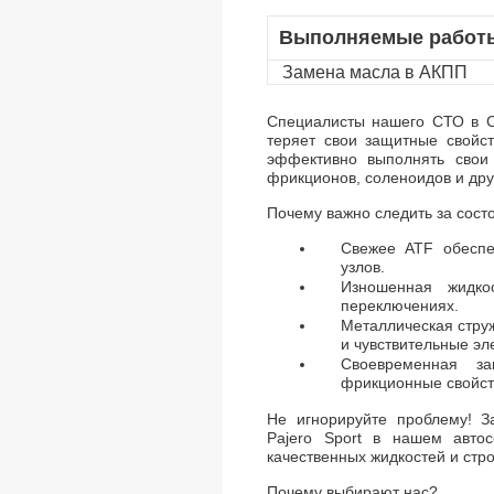
Выполняемые работ
Замена масла в АКПП
Специалисты нашего СТО в С
теряет свои защитные свойст
эффективно выполнять свои
фрикционов, соленоидов и дру
Почему важно следить за сос
Свежее ATF обеспе
узлов.
Изношенная жидко
переключениях.
Металлическая струж
и чувствительные э
Своевременная з
фрикционные свойст
Не игнорируйте проблему! З
Pajero Sport в нашем автос
качественных жидкостей и стр
Почему выбирают нас?