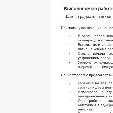
Выполняемые работ
Замена радиатора печки
Признаки, указывающие на не
В салон непрерывно 
температуры устано
Вы заметили устойч
пятна на коврике пе
Стекла начали си
устранением влаги.
Уровень охлаждающ
видимых внешних ут
Наш автосервис предлагает в
Гарантия на все ра
сервиса и даем длит
Использование наде
или проверенные ана
Опыт работы с мо
Митсубиси Паджеро
ремонта.