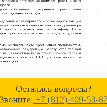
 заранее знаете полную стоимость работ, никаких
оцессе.
Строго соблюдаем оговоренные сроки, имея
димых деталей на складе.
медление может привести к более дорогостоящим
очную стоимость и записаться на замену радиатора
ort, просто позвоните нам по телефону. Наши
урге проконсультируют вас и подберут удобное
С
чки Mitsubishi Pajero Sport нашим специалистам,
недорожнику безупречную работу отопительной
о ваш автомобиль вновь станет оазисом тепла и
ащайтесь к нам на СТО для качественного и
ватной цене.
Остались вопросы?
Звоните:
+7 (812) 409-53-8