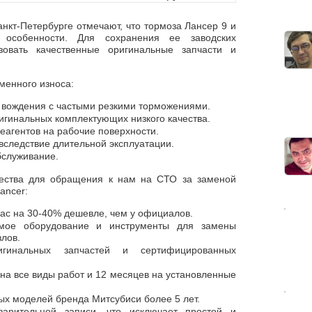
нкт-Петербурге отмечают, что тормоза Лансер 9 и
особенности. Для сохранения ее заводских
зовать качественные оригинальные запчасти и
енного износа:
 вождения с частыми резкими торможениями.
игинальных комплектующих низкого качества.
еагентов на рабочие поверхности.
вследствие длительной эксплуатации.
служивание.
ества для обращения к нам на СТО за заменой
ancer:
ас на 30-40% дешевле, чем у официалов.
имое оборудование и инструменты для замены
злов.
игинальных запчастей и сертифицированных
на все виды работ и 12 месяцев на установленные
ых моделей бренда Митсубиси более 5 лет.
арительной записи, что исключает простой и