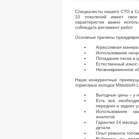
Специалисты нашего СТО в Са
10 поколений имеет свои 
характеристик важно исполь
соблюдать регламент работ.
Основные причины преждеврем
Агрессивная манера
Использование неор
Попадание песка и р
Естественный износ 
Несвоевременное об
Наши конкурентные преимущ
тормозных колодок Mitsubishi L
Выгодные цены – у н
Есть все необход
передних и задних у
Использование ор
аналогов.
Гарантия 24 месяца 
детали.
Опыт ремонта топов
Работаем по предв